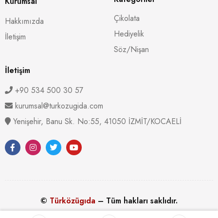
Kurumsal
Çikolata
Hakkımızda
Hediyelik
İletişim
Söz/Nişan
İletişim
+90 534 500 30 57
kurumsal@turkozugida.com
Yenişehir, Banu Sk. No:55, 41050 İZMİT/KOCAELİ
©
Türközügıda
– Tüm hakları saklıdır.