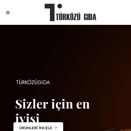
TÜRKÖZÜGIDA
S
i
z
l
e
r
i
ç
i
n
e
n
i
y
i
s
i
ÜRÜNLERİ İNCELE