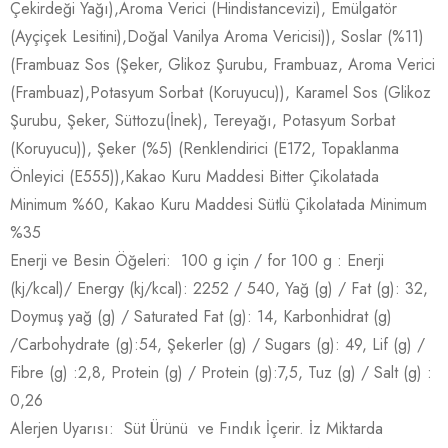
Çekirdeği Yağı),Aroma Verici (Hindistancevizi), Emülgatör
(Ayçiçek Lesitini),Doğal Vanilya Aroma Vericisi)), Soslar (%11)
(Frambuaz Sos (Şeker, Glikoz Şurubu, Frambuaz, Aroma Verici
(Frambuaz),Potasyum Sorbat (Koruyucu)), Karamel Sos (Glikoz
Şurubu, Şeker, Süttozu(İnek), Tereyağı, Potasyum Sorbat
(Koruyucu)), Şeker (%5) (Renklendirici (E172, Topaklanma
Önleyici (E555)),Kakao Kuru Maddesi Bitter Çikolatada
Minimum %60, Kakao Kuru Maddesi Sütlü Çikolatada Minimum
%35
Enerji ve Besin Öğeleri: 100 g için / for 100 g : Enerji
(kj/kcal)/ Energy (kj/kcal): 2252 / 540, Yağ (g) / Fat (g): 32,
Doymuş yağ (g) / Saturated Fat (g): 14, Karbonhidrat (g)
/Carbohydrate (g):54, Şekerler (g) / Sugars (g): 49, Lif (g) /
Fibre (g) :2,8, Protein (g) / Protein (g):7,5, Tuz (g) / Salt (g) :
0,26
Alerjen Uyarısı: Süt Ürünü ve Fındık İçerir. İz Miktarda