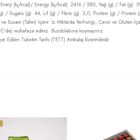
Enerji (kj/kcal)/ Energy (kj/kcal): 2416 / 580, Yağ (g) / Fat (g): 
 / Sugars (g): 44, Lif (g) / Fibre (g) :3,0, Protein (g) / Protein (
e Susam (Tahin) İçerir. İz Miktarda Yerfıstığı, Ceviz ve Gluten İçer
°C’de) muhafaza ediniz. Buzdolabına koymayınız.
siye Edilen Tüketim Tarihi (TETT) Ambalaj Üzerindedir.