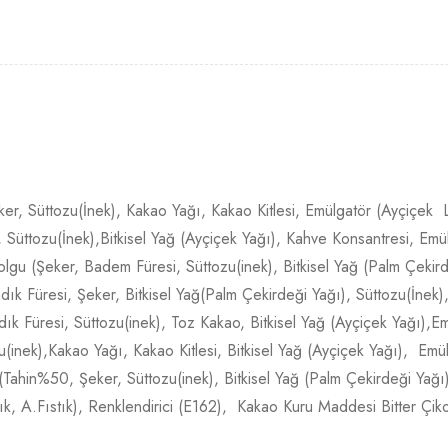
ker, Süttozu(İnek), Kakao Yağı, Kakao Kitlesi, Emülgatör (Ayçiçek L
Süttozu(İnek),Bitkisel Yağ (Ayçiçek Yağı), Kahve Konsantresi, Emül
lgu (Şeker, Badem Füresi, Süttozu(inek), Bitkisel Yağ (Palm Çekird
dık Füresi, Şeker, Bitkisel Yağ(Palm Çekirdeği Yağı), Süttozu(İnek)
dık Füresi, Süttozu(inek), Toz Kakao, Bitkisel Yağ (Ayçiçek Yağı),E
u(inek),Kakao Yağı, Kakao Kitlesi, Bitkisel Yağ (Ayçiçek Yağı), Emü
 (Tahin%50, Şeker, Süttozu(inek), Bitkisel Yağ (Palm Çekirdeği Yağı)
ık, A.Fıstık), Renklendirici (E162), Kakao Kuru Maddesi Bitter Ç