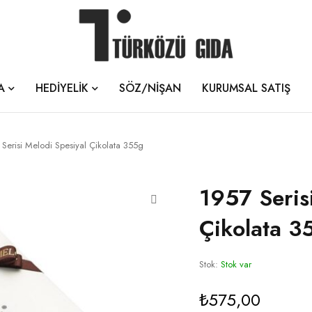
A
HEDİYELİK
SÖZ/NİŞAN
KURUMSAL SATIŞ
Serisi Melodi Spesiyal Çikolata 355g
1957 Seris
Çikolata 3
Stok:
Stok var
₺
575,00