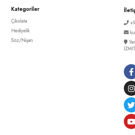
Kategoriler
İleti
Çikolata
+9
Hediyelik
ku
Söz/Nişan
Yen
İZMİ