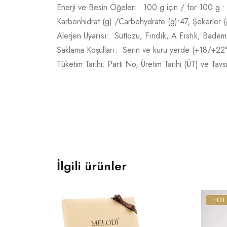
Enerji ve Besin Öğeleri: 100 g için / for 100 g : 
Karbonhidrat (g) /Carbohydrate (g):47, Şekerler (g)
Alerjen Uyarısı: Süttozu, Fındık, A.Fıstık, Badem v
Saklama Koşulları: Serin ve kuru yerde (+18/+22
Tüketim Tarihi: Parti No, Üretim Tarihi (ÜT) ve Tav
İlgili ürünler
HOT