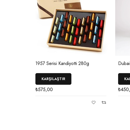
1957 Serisi Kandiyotti 280g
Dubai
KARŞILAŞTIR
KA
₺
575,00
₺
450