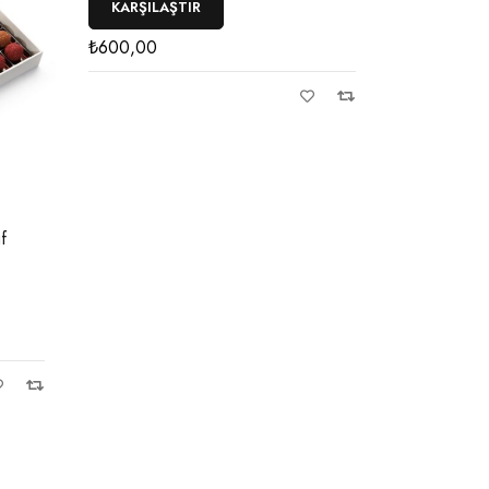
KARŞILAŞTIR
KARŞILAŞ
₺
600,00
₺
475,00
f