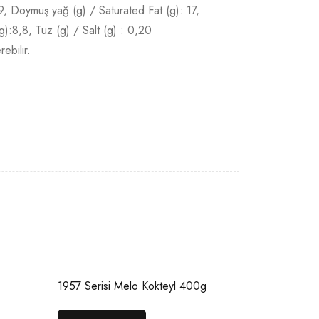
39, Doymuş yağ (g) / Saturated Fat (g): 17,
g):8,8, Tuz (g) / Salt (g) : 0,20
ebilir.
1957 Serisi Melo Kokteyl 400g
Özel Madle