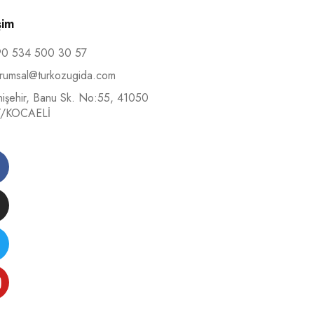
şim
0 534 500 30 57
rumsal@turkozugida.com
işehir, Banu Sk. No:55, 41050
T/KOCAELİ