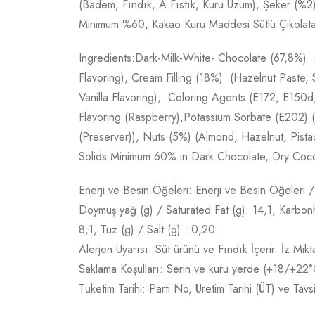
(Badem, Fındık, A.Fıstık, Kuru Üzüm), Şeker (%2)
Minimum %60, Kakao Kuru Maddesi Sütlü Çikola
Ingredients:Dark-Milk-White- Chocolate (67,8%) (
Flavoring), Cream Filling (18%) (Hazelnut Paste, 
Vanilla Flavoring), Coloring Agents (E172, E150
Flavoring (Raspberry),Potassium Sorbate (E202) 
(Preserver)), Nuts (5%) (Almond, Hazelnut, Pist
Solids Minimum 60% in Dark Chocolate, Dry Coco
Enerji ve Besin Öğeleri: Enerji ve Besin Öğeleri /
Doymuş yağ (g) / Saturated Fat (g): 14,1, Karbonhi
8,1, Tuz (g) / Salt (g) : 0,20
Alerjen Uyarısı: Süt ürünü ve Fındık İçerir. İz Mik
Saklama Koşulları: Serin ve kuru yerde (+18/+22
Tüketim Tarihi: Parti No, Üretim Tarihi (ÜT) ve Tav