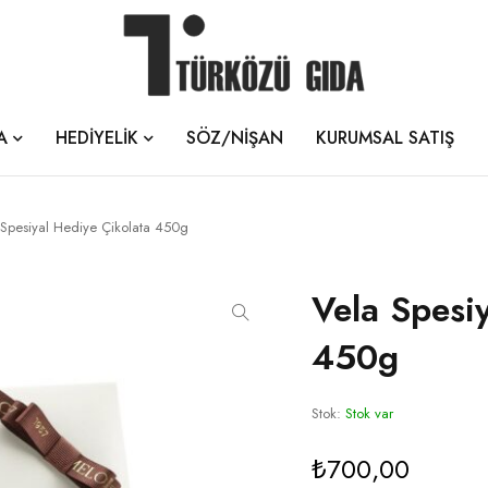
A
HEDİYELİK
SÖZ/NİŞAN
KURUMSAL SATIŞ
 Spesiyal Hediye Çikolata 450g
Vela Spesi
450g
Stok:
Stok var
₺
700,00