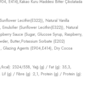
(E904, E414),Kakao Kuru Maddesi Bitter Çikolatada
nflower Lecithin(E322)), Natural Vanilla
 Emulsifier (Sunflower Lecithin(E322)), Natural
aspberry Sauce (Sugar, Glucose Syrup, Raspberry,
wder, Butter,Potassium Sorbate (E202)
55), Glazing Agents (E904,E414), Dry Cocoa
kj/kcal): 2324/558, Yağ (g) / Fat (g): 35,3,
f (g) / Fibre (g) :2,1, Protein (g) / Protein (g):
.