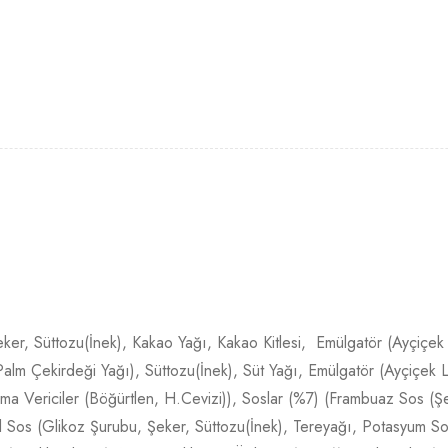
Şeker, Süttozu(İnek), Kakao Yağı, Kakao Kitlesi, Emülgatör (Ayçiçek 
alm Çekirdeği Yağı), Süttozu(İnek), Süt Yağı, Emülgatör (Ayçiçek Le
ma Vericiler (Böğürtlen, H.Cevizi)), Soslar (%7) (Frambuaz Sos (
 Sos (Glikoz Şurubu, Şeker, Süttozu(İnek), Tereyağı, Potasyum S