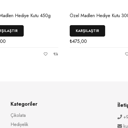
Madlen Hediye Kutu 450g
Özel Madlen Hediye Kutu 30
RŞILAŞTIR
KARŞILAŞTIR
,00
₺
475,00
Kategoriler
İleti
Çikolata
+9
Hediyelik
ku