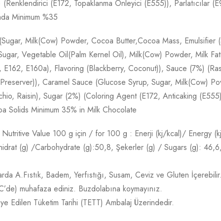
 (Renklendirici (E172, Topaklanma Önleyici (E555)), Parlatıcılar 
tada Minimum %35
Sugar, Milk(Cow) Powder, Cocoa Butter,Cocoa Mass, Emulsifier (Su
Sugar, Vegetable Oil(Palm Kernel Oil), Milk(Cow) Powder, Milk Fat,
d, E162, E160a), Flavoring (Blackberry, Coconut)), Sauce (7%) (R
(Preserver)), Caramel Sauce (Glucose Syrup, Sugar, Milk(Cow) Po
achio, Raisin), Sugar (2%) (Coloring Agent (E172, Anticaking (E5
a Solids Minimum 35% in Milk Chocolate
 Nutritive Value 100 g için / for 100 g : Enerji (kj/kcal)/ Energy (
drat (g) /Carbohydrate (g):50,8, Şekerler (g) / Sugars (g): 46,6, Li
tarda A.Fıstık, Badem, Yerfıstığı, Susam, Ceviz ve Gluten İçerebilir
°C’de) muhafaza ediniz. Buzdolabına koymayınız.
siye Edilen Tüketim Tarihi (TETT) Ambalaj Üzerindedir.