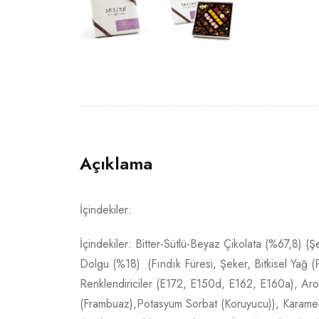
Açıklama
İçindekiler:
İçindekiler: Bitter-Sütlü-Beyaz Çikolata (%67,8) (
Dolgu (%18) (Fındık Füresi, Şeker, Bitkisel Yağ (P
Renklendiriciler (E172, E150d, E162, E160a), Aro
(Frambuaz),Potasyum Sorbat (Koruyucu)), Karamel