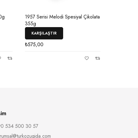
0g
1957 Serisi Melodi Spesiyal Çikolata
Dubai Çikol
355g
KARŞILAŞTIR
KARŞILAŞ
₺
575,00
₺
250,00
şim
0 534 500 30 57
rumsal@turkozugida.com