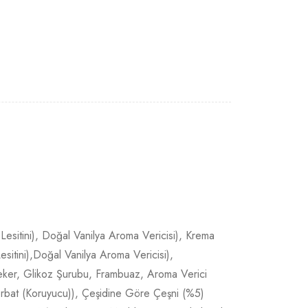
Lesitini), Doğal Vanilya Aroma Vericisi), Krema
sitini),Doğal Vanilya Aroma Vericisi),
Şeker, Glikoz Şurubu, Frambuaz, Aroma Verici
orbat (Koruyucu)), Çeşidine Göre Çeşni (%5)