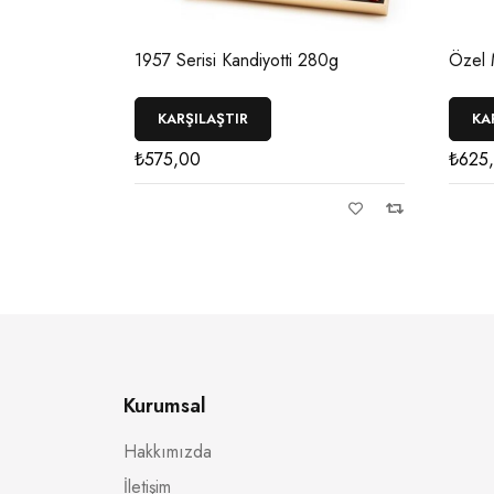
ye Trüf
1957 Serisi Kandiyotti 280g
Özel 
KARŞILAŞTIR
KA
₺
575,00
₺
625
Kurumsal
Hakkımızda
İletişim